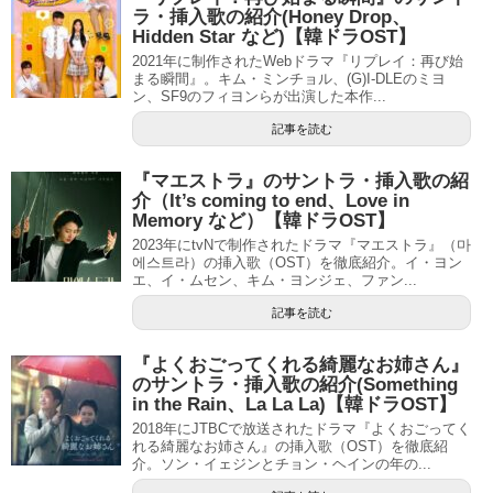
ラ・挿入歌の紹介(Honey Drop、
Hidden Star など)【韓ドラOST】
2021年に制作されたWebドラマ『リプレイ：再び始
まる瞬間』。キム・ミンチョル、(G)I-DLEのミヨ
ン、SF9のフィヨンらが出演した本作...
記事を読む
『マエストラ』のサントラ・挿入歌の紹
介（It’s coming to end、Love in
Memory など）【韓ドラOST】
2023年にtvNで制作されたドラマ『マエストラ』（마
에스트라）の挿入歌（OST）を徹底紹介。イ・ヨン
エ、イ・ムセン、キム・ヨンジェ、ファン...
記事を読む
『よくおごってくれる綺麗なお姉さん』
のサントラ・挿入歌の紹介(Something
in the Rain、La La La)【韓ドラOST】
2018年にJTBCで放送されたドラマ『よくおごってく
れる綺麗なお姉さん』の挿入歌（OST）を徹底紹
介。ソン・イェジンとチョン・ヘインの年の...