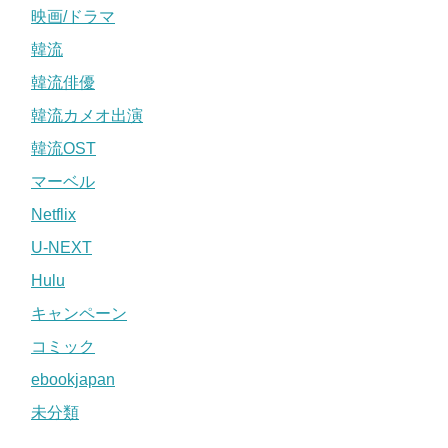
映画/ドラマ
韓流
韓流俳優
韓流カメオ出演
韓流OST
マーベル
Netflix
U-NEXT
Hulu
キャンペーン
コミック
ebookjapan
未分類