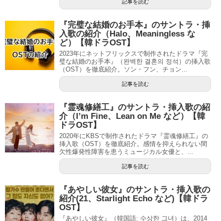
記事を読む
『完璧な結婚のお手本』のサントラ・挿
入歌の紹介（Halo、Meaningless な
ど）【韓ドラOST】
2023年にネットフリックスで制作されたドラマ『完
璧な結婚のお手本』（완벽한 결혼의 정석）の挿入歌
（OST）を徹底紹介。ソン・フン、チョン...
記事を読む
『霊魂修繕工』のサントラ・挿入歌の紹
介（I’m Fine、Lean on Me など）【韓
ドラOST】
2020年にKBSで制作されたドラマ『霊魂修繕工』の
挿入歌（OST）を徹底紹介。感情を抑えられない間
欠性爆発性障害を患うミュージカル女優と、...
記事を読む
『あやしい彼女』のサントラ・挿入歌の
紹介(21、Starlight Echo など)【韓ドラ
OST】
『あやしい彼女』（韓国語: 수상한 그녀）は、2014