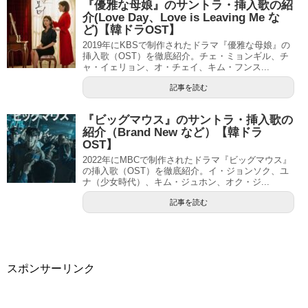
『優雅な母娘』のサントラ・挿入歌の紹
介(Love Day、Love is Leaving Me な
ど)【韓ドラOST】
2019年にKBSで制作されたドラマ『優雅な母娘』の
挿入歌（OST）を徹底紹介。チェ・ミョンギル、チ
ャ・イェリョン、オ・チェイ、キム・フンス...
記事を読む
『ビッグマウス』のサントラ・挿入歌の
紹介（Brand New など）【韓ドラ
OST】
2022年にMBCで制作されたドラマ『ビッグマウス』
の挿入歌（OST）を徹底紹介。イ・ジョンソク、ユ
ナ（少女時代）、キム・ジュホン、オク・ジ...
記事を読む
スポンサーリンク