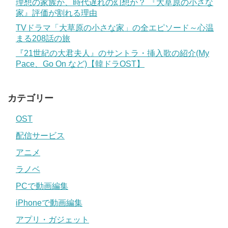
理想の家族か、時代遅れの幻想か？ 『大草原の小さな
家』評価が割れる理由
TVドラマ「大草原の小さな家」の全エピソード～心温
まる208話の旅
『21世紀の大君夫人』のサントラ・挿入歌の紹介(My
Pace、Go On など)【韓ドラOST】
カテゴリー
OST
配信サービス
アニメ
ラノベ
PCで動画編集
iPhoneで動画編集
アプリ・ガジェット