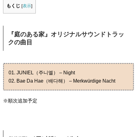
もくじ
[
表示
]
『庭のある家』オリジナルサウンドトラッ
クの曲目
01. JUNIEL（주니엘） – Night
02. Bae Da Hae（배다해） – Merkwürdige Nacht
※順次追加予定