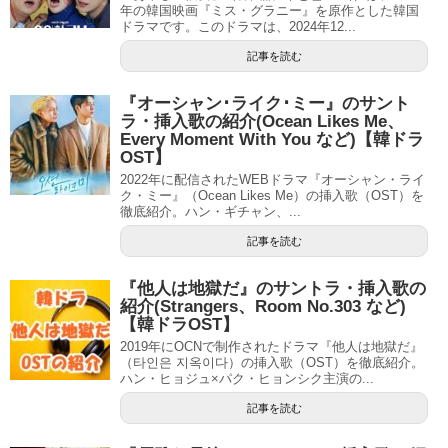
年の韓国映画『ミス・グラニー』を原作とした韓国
ドラマです。このドラマは、2024年12...
記事を読む
『オーシャン･ライク･ミー』のサント
ラ・挿入歌の紹介(Ocean Likes Me、
Every Moment With You など)【韓ドラ
OST】
2022年に配信されたWEBドラマ『オーシャン・ライ
ク・ミー』（Ocean Likes Me）の挿入歌（OST）を
徹底紹介。ハン・ギチャン、...
記事を読む
『他人は地獄だ』のサントラ・挿入歌の
紹介(Strangers、Room No.303 など)
【韓ドラOST】
2019年にOCNで制作されたドラマ『他人は地獄だ』
（타인은 지옥이다）の挿入歌（OST）を徹底紹介。
ハン・ヒョジュ×パク・ヒョンシク主演の...
記事を読む