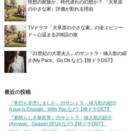
理想の家族か、時代遅れの幻想か？ 『大草原
の小さな家』評価が割れる理由
TVドラマ「大草原の小さな家」の全エピソー
ド～心温まる208話の旅
『21世紀の大君夫人』のサントラ・挿入歌の紹
介(My Pace、Go On など)【韓ドラOST】
最近の投稿
『本日も完売しました』のサントラ・挿入歌の紹介
(Love Is Enough、With You など)【韓ドラOST】
『素晴らしき新世界』のサントラ・挿入歌の紹介
(Anyway、Season Of Us など)【韓ドラOST】