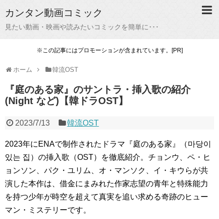
カンタン動画コミック
見たい動画・映画や読みたいコミックを簡単に･･･
※この記事にはプロモーションが含まれています。[PR]
ホーム
韓流OST
『庭のある家』のサントラ・挿入歌の紹介
(Night など)【韓ドラOST】
2023/7/13
韓流OST
2023年にENAで制作されたドラマ『庭のある家』（마당이
있는 집）の挿入歌（OST）を徹底紹介。チョンウ、ペ・ヒ
ョンソン、パク・ユリム、オ・マンソク、イ・キウらが共
演した本作は、借金にまみれた作家志望の青年と特殊能力
を持つ少年が時空を超えて真実を追い求める奇跡のヒュー
マン・ミステリーです。