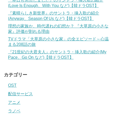
『本日も完売しました』のサントラ・挿入歌の紹介
(Love Is Enough、With You など)【韓ドラOST】
『素晴らしき新世界』のサントラ・挿入歌の紹介
(Anyway、Season Of Us など)【韓ドラOST】
理想の家族か、時代遅れの幻想か？ 『大草原の小さな
家』評価が割れる理由
TVドラマ「大草原の小さな家」の全エピソード～心温
まる208話の旅
『21世紀の大君夫人』のサントラ・挿入歌の紹介(My
Pace、Go On など)【韓ドラOST】
カテゴリー
OST
配信サービス
アニメ
ラノベ