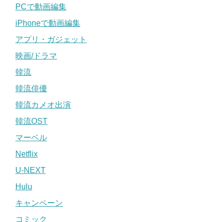
PCで動画編集
iPhoneで動画編集
アプリ・ガジェット
映画/ドラマ
韓流
韓流俳優
韓流カメオ出演
韓流OST
マーベル
Netflix
U-NEXT
Hulu
キャンペーン
コミック