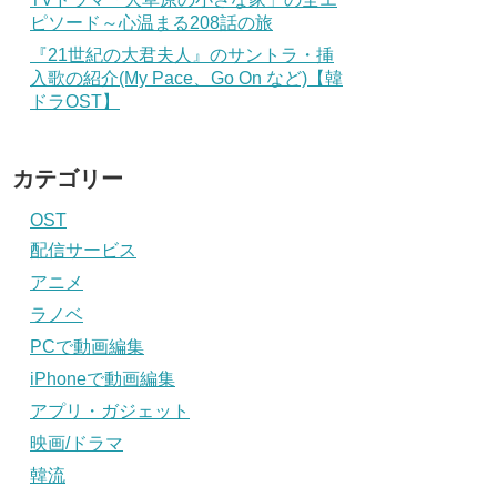
ピソード～心温まる208話の旅
『21世紀の大君夫人』のサントラ・挿
入歌の紹介(My Pace、Go On など)【韓
ドラOST】
カテゴリー
OST
配信サービス
アニメ
ラノベ
PCで動画編集
iPhoneで動画編集
アプリ・ガジェット
映画/ドラマ
韓流