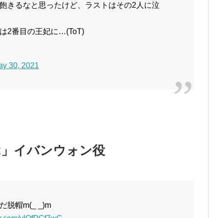
飽きるなと思ったけど、ラストはその2人に泣
2番目の王妃に…(ToT)
y 30, 2021
ぶ」イバンウォン役
帽m(_ _)m