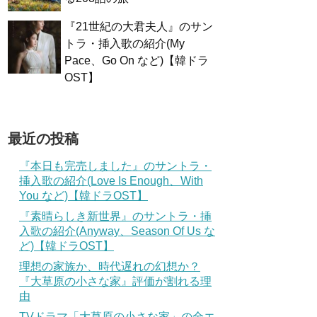
『21世紀の大君夫人』のサン
トラ・挿入歌の紹介(My
Pace、Go On など)【韓ドラ
OST】
最近の投稿
『本日も完売しました』のサントラ・
挿入歌の紹介(Love Is Enough、With
You など)【韓ドラOST】
『素晴らしき新世界』のサントラ・挿
入歌の紹介(Anyway、Season Of Us な
ど)【韓ドラOST】
理想の家族か、時代遅れの幻想か？
『大草原の小さな家』評価が割れる理
由
TVドラマ「大草原の小さな家」の全エ