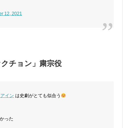
r 12, 2021
オクチョン」粛宗役
ユアイン
は史劇がとても似合う
かった