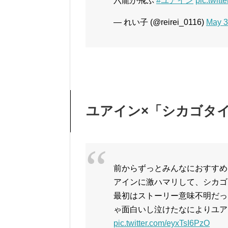
六龍が飛ぶ
#ユアイン
pic.twit
— れい子 (@reirei_0116)
May 3
ユアイン×「シカゴタ
前からずっとみんなにおすすめ
アインに激ハマリして、シカゴ
最初はストーリー意味不明だっ
ゃ面白いし泣けたなによりユアイ
pic.twitter.com/eyxTsI6PzO