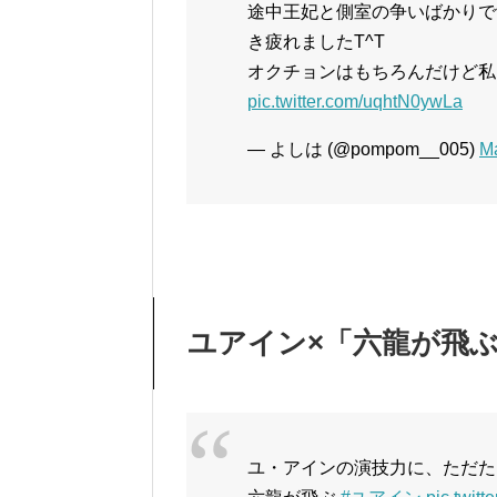
途中王妃と側室の争いばかりで
き疲れましたT^T
オクチョンはもちろんだけど私は
pic.twitter.com/uqhtN0ywLa
— よしは (@pompom__005)
Ma
ユアイン×「六龍が飛
ユ・アインの演技力に、ただただ脱