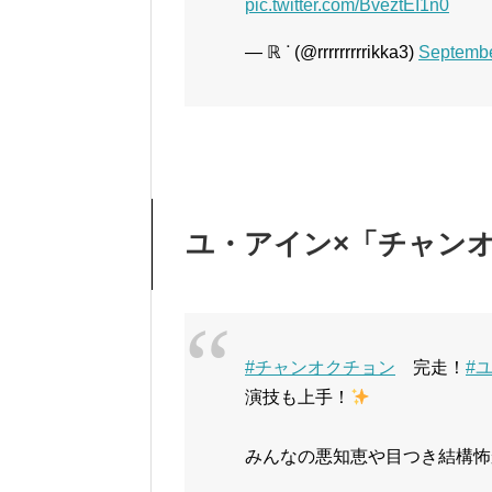
pic.twitter.com/BveztEI1n0
— ℝ ᐝ (@rrrrrrrrrikka3)
Septembe
ユ・アイン×「チャン
#チャンオクチョン
完走！
#
演技も上手！
みんなの悪知恵や目つき結構怖