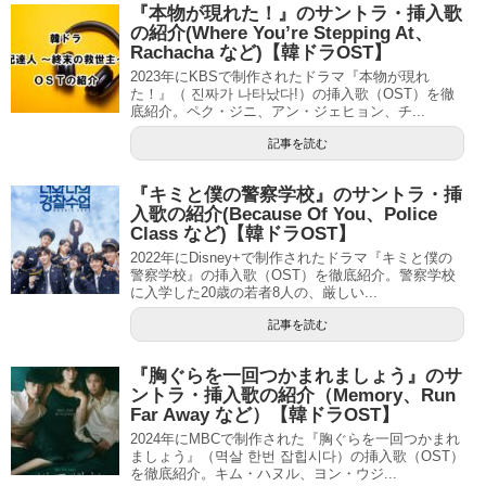
『本物が現れた！』のサントラ・挿入歌
の紹介(Where You’re Stepping At、
Rachacha など)【韓ドラOST】
2023年にKBSで制作されたドラマ『本物が現れ
た！』（ 진짜가 나타났다!）の挿入歌（OST）を徹
底紹介。ペク・ジニ、アン・ジェヒョン、チ...
記事を読む
『キミと僕の警察学校』のサントラ・挿
入歌の紹介(Because Of You、Police
Class など)【韓ドラOST】
2022年にDisney+で制作されたドラマ『キミと僕の
警察学校』の挿入歌（OST）を徹底紹介。警察学校
に入学した20歳の若者8人の、厳しい...
記事を読む
『胸ぐらを一回つかまれましょう』のサ
ントラ・挿入歌の紹介（Memory、Run
Far Away など）【韓ドラOST】
2024年にMBCで制作された『胸ぐらを一回つかまれ
ましょう』（멱살 한번 잡힙시다）の挿入歌（OST）
を徹底紹介。キム・ハヌル、ヨン・ウジ...