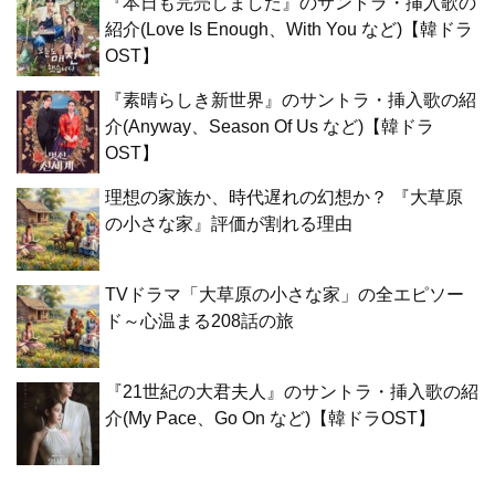
『本日も完売しました』のサントラ・挿入歌の
紹介(Love Is Enough、With You など)【韓ドラ
OST】
『素晴らしき新世界』のサントラ・挿入歌の紹
介(Anyway、Season Of Us など)【韓ドラ
OST】
理想の家族か、時代遅れの幻想か？ 『大草原
の小さな家』評価が割れる理由
TVドラマ「大草原の小さな家」の全エピソー
ド～心温まる208話の旅
『21世紀の大君夫人』のサントラ・挿入歌の紹
介(My Pace、Go On など)【韓ドラOST】