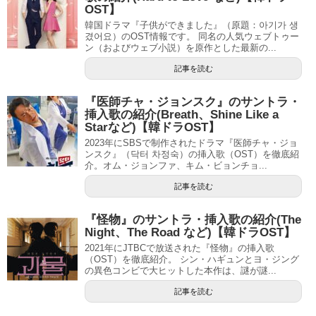
OST】
韓国ドラマ『子供ができました』（原題：아기가 생
겼어요）のOST情報です。 同名の人気ウェブトゥー
ン（およびウェブ小説）を原作とした最新の...
記事を読む
『医師チャ・ジョンスク』のサントラ・
挿入歌の紹介(Breath、Shine Like a
Starなど)【韓ドラOST】
2023年にSBSで制作されたドラマ『医師チャ・ジョ
ンスク』（닥터 차정숙）の挿入歌（OST）を徹底紹
介。オム・ジョンファ、キム・ビョンチョ...
記事を読む
『怪物』のサントラ・挿入歌の紹介(The
Night、The Road など)【韓ドラOST】
2021年にJTBCで放送された『怪物』の挿入歌
（OST）を徹底紹介。 シン・ハギュンとヨ・ジング
の異色コンビで大ヒットした本作は、謎が謎...
記事を読む