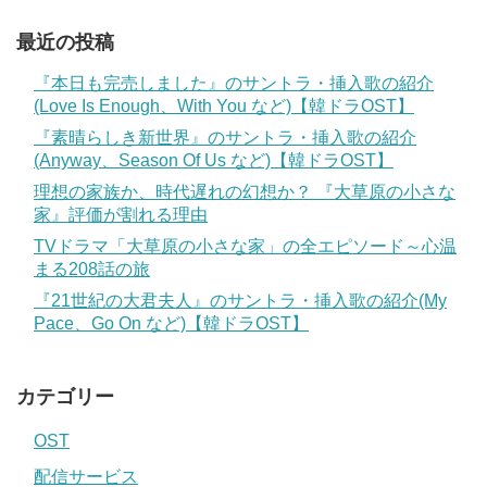
最近の投稿
『本日も完売しました』のサントラ・挿入歌の紹介
(Love Is Enough、With You など)【韓ドラOST】
『素晴らしき新世界』のサントラ・挿入歌の紹介
(Anyway、Season Of Us など)【韓ドラOST】
理想の家族か、時代遅れの幻想か？ 『大草原の小さな
家』評価が割れる理由
TVドラマ「大草原の小さな家」の全エピソード～心温
まる208話の旅
『21世紀の大君夫人』のサントラ・挿入歌の紹介(My
Pace、Go On など)【韓ドラOST】
カテゴリー
OST
配信サービス