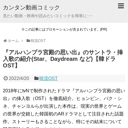
カンタン動画コミック
見たい動画・映画や読みたいコミックを簡単に･･･
※この記事にはプロモーションが含まれています。[PR]
ホーム
韓流OST
『アルハンブラ宮殿の思い出』のサントラ・挿
入歌の紹介(Star、Daydream など)【韓ドラ
OST】
2022/4/20
韓流OST
2018年にtvNで制作されたドラマ『アルハンブラ宮殿の思い
出』の挿入歌（OST）を徹底紹介。ヒョンビン、パク・シ
ネ、チャンヨルらが出演した本作は、現実の世界とゲーム
の世界が交錯した韓国初のARドラマとして注目された話題
作。ストーリーもさることながら、特にその結末について