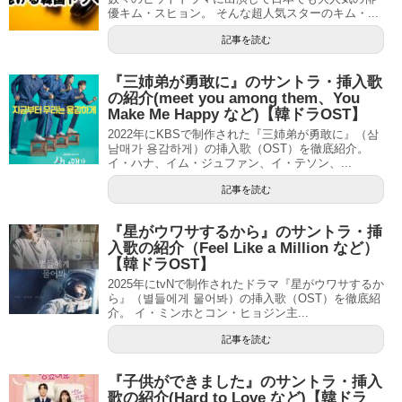
優キム・スヒョン。 そんな超人気スターのキム・...
記事を読む
『三姉弟が勇敢に』のサントラ・挿入歌
の紹介(meet you among them、You
Make Me Happy など)【韓ドラOST】
2022年にKBSで制作された『三姉弟が勇敢に』（삼
남매가 용감하게）の挿入歌（OST）を徹底紹介。
イ・ハナ、イム・ジュファン、イ・テソン、...
記事を読む
『星がウワサするから』のサントラ・挿
入歌の紹介（Feel Like a Million など）
【韓ドラOST】
2025年にtvNで制作されたドラマ『星がウワサするか
ら』（별들에게 물어봐）の挿入歌（OST）を徹底紹
介。 イ・ミンホとコン・ヒョジン主...
記事を読む
『子供ができました』のサントラ・挿入
歌の紹介(Hard to Love など)【韓ドラ