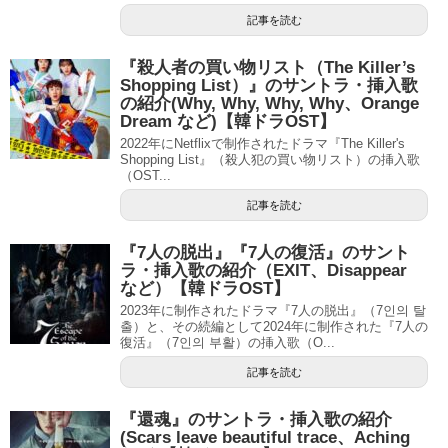
記事を読む
『殺人者の買い物リスト（The Killer’s
Shopping List）』のサントラ・挿入歌
の紹介(Why, Why, Why, Why、Orange
Dream など)【韓ドラOST】
2022年にNetflixで制作されたドラマ『The Killer's
Shopping List』（殺人犯の買い物リスト）の挿入歌
（OST...
記事を読む
『7人の脱出』『7人の復活』のサント
ラ・挿入歌の紹介（EXIT、Disappear
など）【韓ドラOST】
2023年に制作されたドラマ『7人の脱出』（7인의 탈
출）と、その続編として2024年に制作された『7人の
復活』（7인의 부활）の挿入歌（O...
記事を読む
『還魂』のサントラ・挿入歌の紹介
(Scars leave beautiful trace、Aching