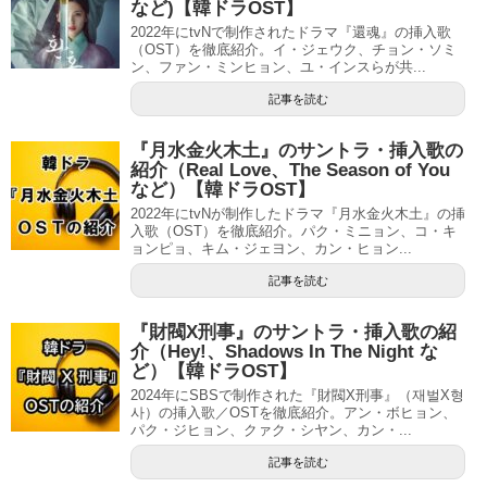
など)【韓ドラOST】
2022年にtvNで制作されたドラマ『還魂』の挿入歌
（OST）を徹底紹介。イ・ジェウク、チョン・ソミ
ン、ファン・ミンヒョン、ユ・インスらが共...
記事を読む
『月水金火木土』のサントラ・挿入歌の
紹介（Real Love、The Season of You
など）【韓ドラOST】
2022年にtvNが制作したドラマ『月水金火木土』の挿
入歌（OST）を徹底紹介。パク・ミニョン、コ・キ
ョンピョ、キム・ジェヨン、カン・ヒョン...
記事を読む
『財閥X刑事』のサントラ・挿入歌の紹
介（Hey!、Shadows In The Night な
ど）【韓ドラOST】
2024年にSBSで制作された『財閥X刑事』（재벌X형
사）の挿入歌／OSTを徹底紹介。アン・ボヒョン、
パク・ジヒョン、クァク・シヤン、カン・...
記事を読む