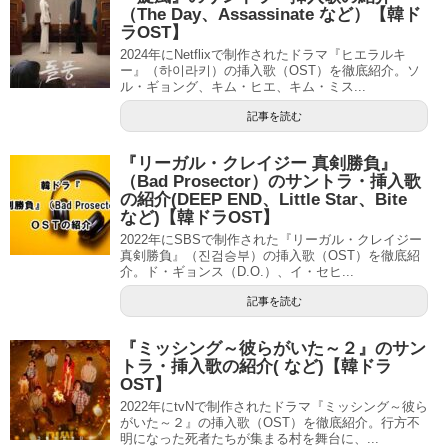
（The Day、Assassinate など）【韓ド
ラOST】
2024年にNetflixで制作されたドラマ『ヒエラルキ
ー』（하이라키）の挿入歌（OST）を徹底紹介。ソ
ル・ギョング、キム・ヒエ、キム・ミス...
記事を読む
『リーガル・クレイジー 真剣勝負』
（Bad Prosector）のサントラ・挿入歌
の紹介(DEEP END、Little Star、Bite
など)【韓ドラOST】
2022年にSBSで制作された『リーガル・クレイジー
真剣勝負』（진검승부）の挿入歌（OST）を徹底紹
介。ド・ギョンス（D.O.）、イ・セヒ...
記事を読む
『ミッシング～彼らがいた～２』のサン
トラ・挿入歌の紹介( など)【韓ドラ
OST】
2022年にtvNで制作されたドラマ『ミッシング～彼ら
がいた～２』の挿入歌（OST）を徹底紹介。行方不
明になった死者たちが集まる村を舞台に、...