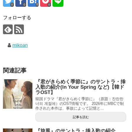
0
0
0
フォローする
mikoan
関連記事
『君がきらめく季節に』のサントラ・挿
入歌の紹介(In Your Spring など)【韓ド
ラOST】
韓国ドラマ『君がきらめく季節に』（原題：찬란한
너의 계절에）のOST情報です。 2026年にMBCで制
作された本作は、事故によって記憶と...
記事を読む
『旋風』のサントラ・挿入歌の紹介