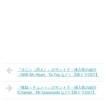
『ヨニン（恋人）』のサントラ・挿入歌の紹介
（With My Heart、To You など）【韓ドラOST】
『推奴＜チュノ＞』のサントラ・挿入歌の紹介
(Change、My Grassroots など)【韓ドラOST】