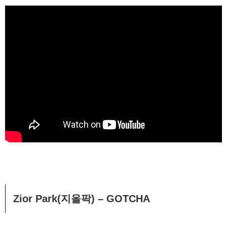
Zior Park(지올팍) – GOTCHA