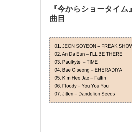
『今からショータイム
曲目
01. JEON SOYEON – FREAK SHO
02. An Da Eun – I’LL BE THERE
03. Paulkyte – TIME
04. Bae Giseong – EHERADIYA
05. Kim Hee Jae – Fallin
06. Floody – You You You
07. Jitten – Dandelion Seeds