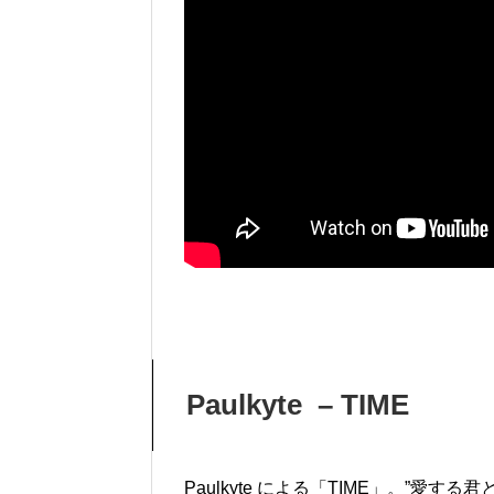
Paulkyte – TIME
Paulkyte による「TIME」。”