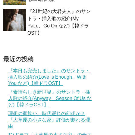
『21世紀の大君夫人』のサン
トラ・挿入歌の紹介(My
Pace、Go On など)【韓ドラ
OST】
最近の投稿
『本日も完売しました』のサントラ・
挿入歌の紹介(Love Is Enough、With
You など)【韓ドラOST】
『素晴らしき新世界』のサントラ・挿
入歌の紹介(Anyway、Season Of Us な
ど)【韓ドラOST】
理想の家族か、時代遅れの幻想か？
『大草原の小さな家』評価が割れる理
由
TVドラマ「大草原の小さな家」の全エ