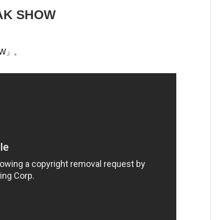
AK SHOW
OW」。