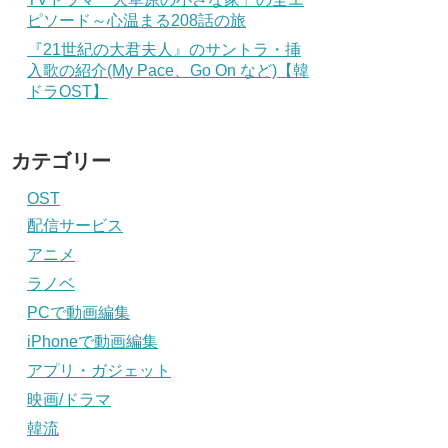
ピソード～心温まる208話の旅
『21世紀の大君夫人』のサントラ・挿
入歌の紹介(My Pace、Go On など)【韓
ドラOST】
カテゴリー
OST
配信サービス
アニメ
ラノベ
PCで動画編集
iPhoneで動画編集
アプリ・ガジェット
映画/ドラマ
韓流