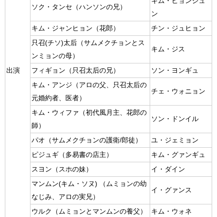
キム・ヒョンジュ
（ハンソンの兄）
ソク・タンセ
ン
（花郎）
キム・ジャンヒョン
チン・ジュヒョン
（サムメクチョンとス
只召(チソ)太后
キム・ジス
ンミョンの母）
（只召太后の兄）
出演
フィギョン
ソン・ヨンギュ
（アロの父、只召太后の
キム・アンジ
チェ・ウォニョン
元婚約者、医者）
（初代風月主、花郎の
キム・ウィファ
ソン・ドンイル
師）
（サムメクチョンの護衛/郎徒）
パオ
ユ・ジェミョン
（多易書の店主）
ピジュギ
キム・グァンギュ
（スホの妹）
スヨン
イ・ダイン
（ムミョンの幼
マンムン(キム・ソヌ)
イ・グァンス
なじみ、アロの実兄）
（ムミョンとマンムンの養父）
ウルク
キム・ウォネ