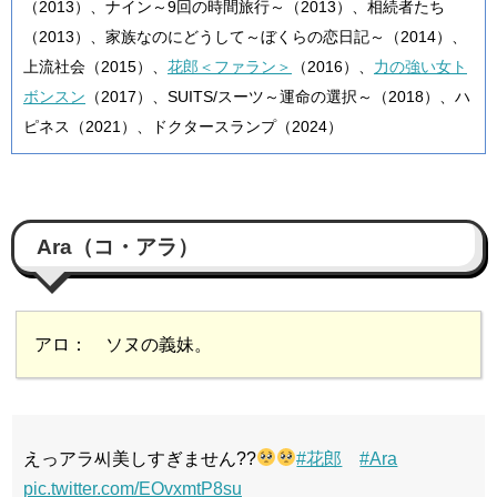
（2013）、ナイン～9回の時間旅行～（2013）、相続者たち
（2013）、家族なのにどうして～ぼくらの恋日記～（2014）、
上流社会（2015）、
花郎＜ファラン＞
（2016）、
力の強い女ト
ボンスン
（2017）、SUITS/スーツ～運命の選択～（2018）、ハ
ピネス（2021）、ドクタースランプ（2024）
Ara（コ・アラ）
アロ： ソヌの義妹。
えっアラ씨美しすぎません??
#花郎
#Ara
pic.twitter.com/EOvxmtP8su