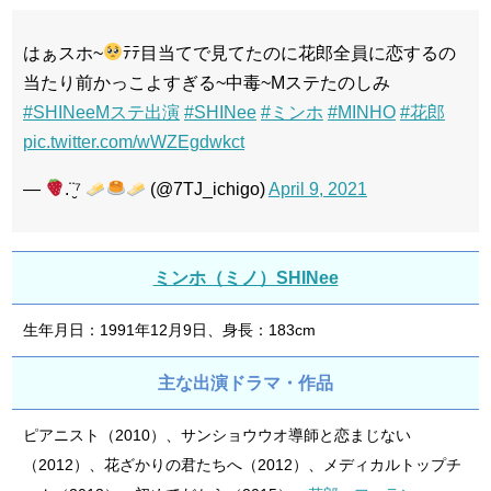
はぁスホ~
ﾃﾃ目当てで見てたのに花郎全員に恋するの
当たり前かっこよすぎる~中毒~Mステたのしみ
#SHINeeMステ出演
#SHINee
#ミンホ
#MINHO
#花郎
pic.twitter.com/wWZEgdwkct
—
.¨̮⁷
(@7TJ_ichigo)
April 9, 2021
ミンホ（ミノ）SHINee
生年月日：1991年12月9日、身長：183cm
主な出演ドラマ・作品
ピアニスト（2010）、サンショウウオ導師と恋まじない
（2012）、花ざかりの君たちへ（2012）、メディカルトップチ