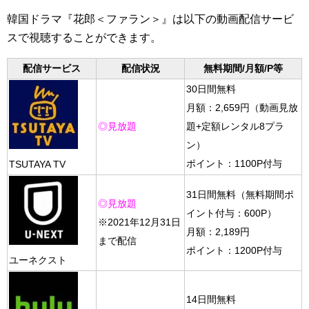
韓国ドラマ『花郎＜ファラン＞』は以下の動画配信サービ
スで視聴することができます。
配信サービス
配信状況
無料期間/月額/P等
30日間無料
（動画見放
月額：2,659円
題+定額レンタル8プラ
◎見放題
ン）
ポイント：1100P付与
TSUTAYA TV
（無料期間ポ
31日間無料
◎見放題
イント付与：600P）
※2021年12月31日
月額：2,189円
まで配信
ポイント：1200P付与
ユーネクスト
14日間無料