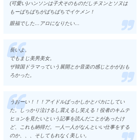
(可愛い)ハンソンは子犬そのものだしチヌンとソヌは
もーばちばちがばちばちでイケメン！
眼福でした…アロになりたい…
長いよ。
でもまじ美男美女。
ザ韓国ドラマっていう展開とか音楽の感じとかがおも
ろかった。
うおーい！！！アイドルばっかしかとバカにしてい
た。しっかり泣けるし震えるし笑える！役者のキムテ
ヒョンを見たいという記事を読んだことがあったけ
ど、これも納得だ。一人一人がなんといい仕事をする
のか、、、そしてもれなく美しい。