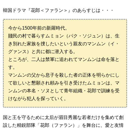
韓国ドラマ『花郎＜ファラン＞』のあらすじは・・・
今から1500年前の新羅時代。
賤民の村で暮らすムミョン（パク・ソジュン）は、生
き別れた家族を捜したいという親友のマンムン（イ・
グァンス）と共に都に潜入する。
ところが、二人は禁軍に追われてマンムンは命を落と
す。
マンムンの父から息子を殺した者の正体を明らかにし
て欲しいと懇願され頼みを引き受けたムミョンは、マ
ンムンの本名・ソヌとして青年組織・花郎で訓練を受
けながら犯人を探っていく。
国と王を守るために太后が眉目秀麗な若者だけを集めて創
設した精鋭部隊「花郎（ファラン）」を舞台に、愛と友情