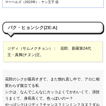
マーベルズ（2023年）- ヤン王子 役
パク・ヒョンシク(ZE:A)
ジディ（サムメクチョン）： 花郎、新羅第24代
王・真興(チヌン)王。
花郎のシクが最高すぎて、また惚れ直し中で、アロに相
変わらず腹立てる私
シクは、なんでこんなにカッコよくてかわいくて、演技
うまくて、身長高くて、色っぽいのー？
やっぱシクはジディ？チャンス？ミンミン？ヨヌ？ダル