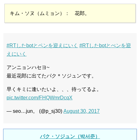
キム・ソヌ（ムミョン）： 花郎。
#RTしたbotとペンを迎えにいく
#RTしたbotとぺンを迎
えにいく
アンニョンハセヨ~
最近花郎に出てたパク＊ソジュンです。
早くキミに逢いたいよ、、、待ってるよ。
pic.twitter.com/FHQWmrDcqX
— seo…jun。 (@p_sj30)
August 30, 2017
パク・ソジュン（박서준）