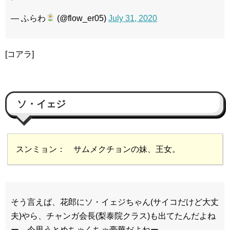
— ふらわ
(@flow_er05)
July 31, 2020
[コアラ]
ソ・イェジ
スンミョン： サムメクチョンの妹、王女。
そう言えば、花郎にソ・イェジちゃん(サイコだけど大丈
夫)やら、チャンガ会長(梨泰院クラス)も出てたんだよね
ー。今思うとめちゃくちゃ豪華だよねー。