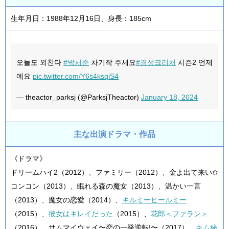
生年月日：1988年12月16日、身長：185cm
오늘도 외친다
#박서준
차기작 주세요
#경성크리처
시즌2 언제
예요
pic.twitter.com/Y6s4ksqiS4
— theactor_parksj (@ParksjTheactor)
January 18, 2024
主な出演ドラマ・作品
《ドラマ》
ドリームハイ2（2012）、ファミリー（2012）、金よ出て来い✩
コンコン（2013）、眠れる森の魔女（2013）、温かい一言
（2013）、魔女の恋愛（2014）、
キルミーヒールミー
（2015）、
彼女はキレイだった
（2015）、
花郎＜ファラン＞
（2016）、サムマイウェイ〜恋の一発逆転!〜（2017）、
キム秘