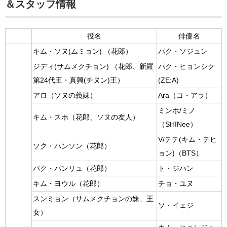
＆スタッフ情報
役名
俳優名
（花郎）
キム・ソヌ(ムミョン)
パク・ソジュン
（花郎、新羅
ジディ(サムメクチョン)
パク・ヒョンシク
第24代王・真興(チヌン)王）
(ZE:A)
（ソヌの義妹）
アロ
Ara（コ・アラ）
ミンホ/ミノ
（花郎、ソヌの友人）
キム・スホ
（SHINee）
V/テテ(キム・テヒ
（花郎）
ソク・ハンソン
ョン)（BTS）
（花郎）
パク・パンリュ
ト・ジハン
（花郎）
キム・ヨウル
チョ・ユヌ
（サムメクチョンの妹、王
スンミョン
ソ・イェジ
女）