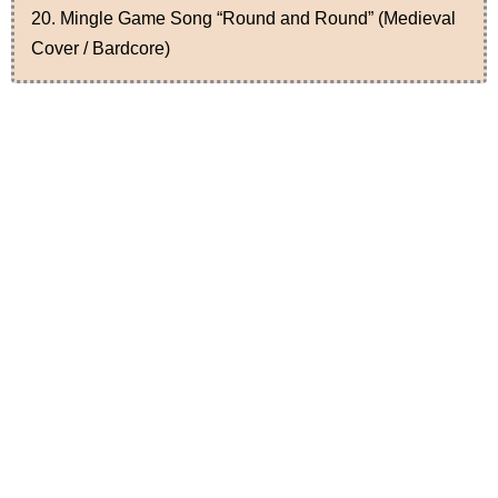
20. Mingle Game Song “Round and Round” (Medieval
Cover / Bardcore)