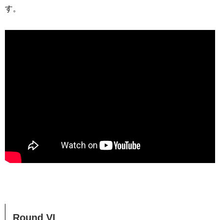
す。
Round VI