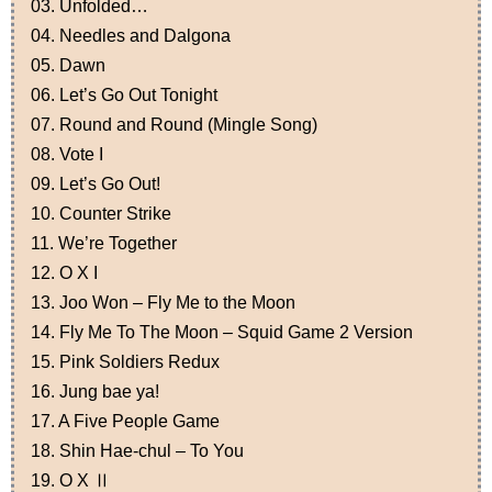
03. Unfolded…
04. Needles and Dalgona
05. Dawn
06. Let’s Go Out Tonight
07. Round and Round (Mingle Song)
08. Vote I
09. Let’s Go Out!
10. Counter Strike
11. We’re Together
12. O X I
13. Joo Won – Fly Me to the Moon
14. Fly Me To The Moon – Squid Game 2 Version
15. Pink Soldiers Redux
16. Jung bae ya!
17. A Five People Game
18. Shin Hae-chul – To You
19. O X Ⅱ