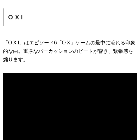
O X I
「O X I」はエピソード6「O X」ゲームの最中に流れる印象
的な曲。重厚なパーカッションのビートが響き、緊張感を
煽ります。